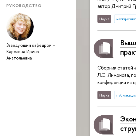
РУКОВОДСТВО
автор Дмитрий Т
Наука
междисцип
Вышл
Заведующий кафедрой
–
прак
Карелина Ирина
Анатольевна
Сборник статей «
Л.Э. Лимонова, п
конференции из ц
Наука
публикаци
Экон
стру