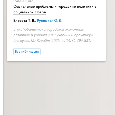
Глава в книге
Социальные проблемы и городские политики в
социальной сфере
Власова Т. В.,
Русецкая О. В.
В кн.: Урбанистика. Городская экономика,
развитие и управление : учебник и практикум
для вузов. М.: Юрайт, 2025. Гл. 14.
С. 793-831.
Все публикации