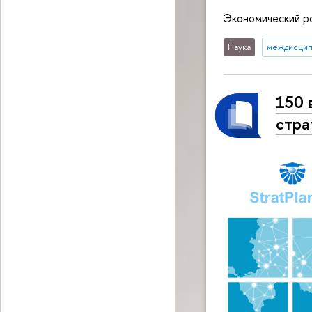
Экономический р
Наука
междисцип
150 
стра