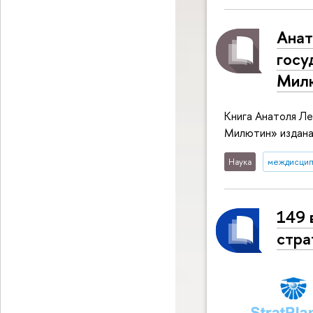
Анат
госу
Мил
Книга Анатоля Ле
Милютин» издана
Наука
междисцип
149 
стра