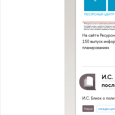
На сайте Ресурс
150 выпуск инфо
планирования»
И.С.
посл
И.С. Блиох о пол
Наука
междисцип