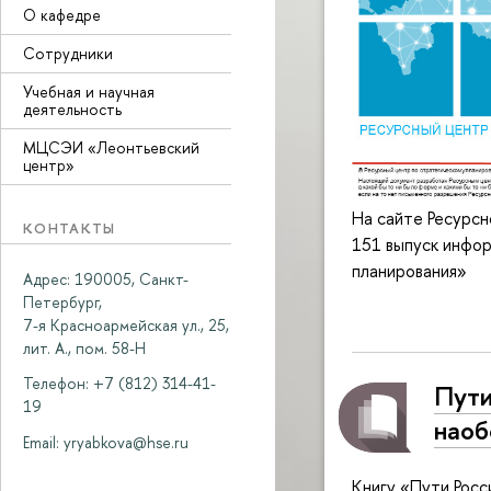
О кафедре
Сотрудники
Учебная и научная
деятельность
МЦСЭИ «Леонтьевский
центр»
На сайте Ресурс
КОНТАКТЫ
151 выпуск инфо
планирования»
Адрес: 190005, Санкт-
Петербург,
7-я Красноармейская ул., 25,
лит. А., пом. 58-Н
Телефон: +7 (812) 314-41-
Пути
19
наоб
Email:
yryabkova@hse.ru
Книгу «Пути Росс