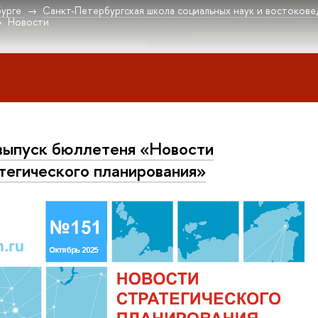
урге
Санкт-Петербургская школа социальных наук и востокове
Новости
выпуск бюллетеня «Новости
тегического планирования»