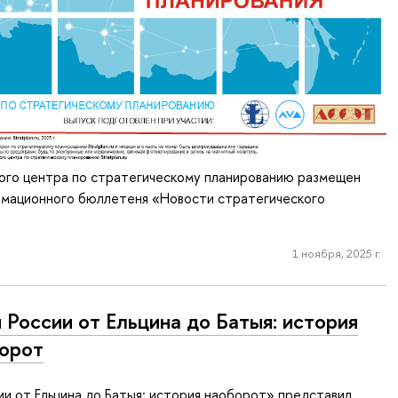
ного центра по стратегическому планированию размещен
рмационного бюллетеня «Новости стратегического
1 ноября, 2025 г.
 России от Ельцина до Батыя: история
орот
ии от Ельцина до Батыя: история наоборот» представил