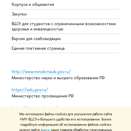
Корпуса и общежития
Прием
Закупки
Дипл
ВШЭ для студентов с ограниченными возможностями
Допол
здоровья и инвалидностью
Аспир
Версия для слабовидящих
Обрат
Единая платежная страница
http://www.minobrnauki.gov.ru/
Министерство науки и высшего образования РФ
https://edu.gov.ru/
Министерство просвещения РФ
https://elearning.hse.ru/mooc
Массовые открытые онлайн-курсы
Мы используем файлы cookies для улучшения работы сайта
НИУ ВШЭ и большего удобства его использования. Более
подробную информацию об использовании файлов cookies
можно найти
здесь
, наши правила обработки персональных