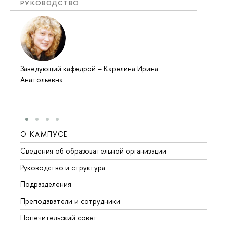
РУКОВОДСТВО
Заведующий кафедрой
–
Карелина Ирина
Анатольевна
О КАМПУСЕ
ОБР
Сведения об образовательной организации
Мероп
Руководство и структура
Мероп
Подразделения
Довуз
Преподаватели и сотрудники
Олим
Попечительский совет
Прием