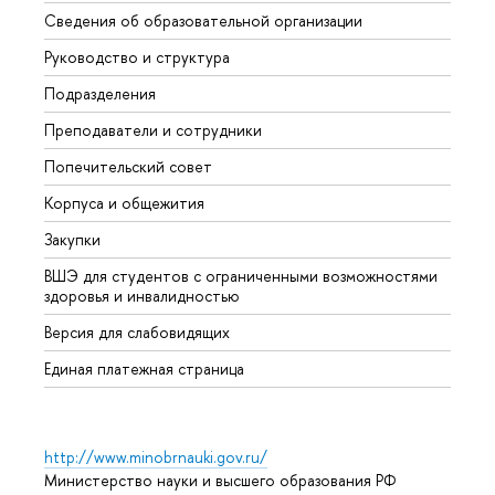
Сведения об образовательной организации
Мероп
Руководство и структура
Мероп
Подразделения
Довуз
Преподаватели и сотрудники
Олим
Попечительский совет
Прием
Корпуса и общежития
Прием
Закупки
Дипл
ВШЭ для студентов с ограниченными возможностями
Допол
здоровья и инвалидностью
Аспир
Версия для слабовидящих
Обрат
Единая платежная страница
http://www.minobrnauki.gov.ru/
Министерство науки и высшего образования РФ