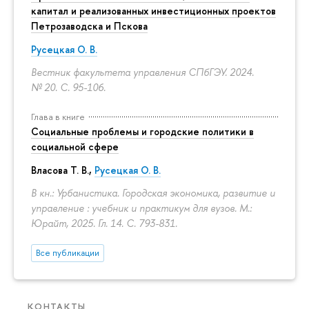
капитал и реализованных инвестиционных проектов
Петрозаводска и Пскова
Русецкая О. В.
Вестник факультета управления СПбГЭУ. 2024.
№ 20.
С. 95-106.
Глава в книге
Социальные проблемы и городские политики в
социальной сфере
Власова Т. В.,
Русецкая О. В.
В кн.: Урбанистика. Городская экономика, развитие и
управление : учебник и практикум для вузов. М.:
Юрайт, 2025. Гл. 14.
С. 793-831.
Все публикации
КОНТАКТЫ