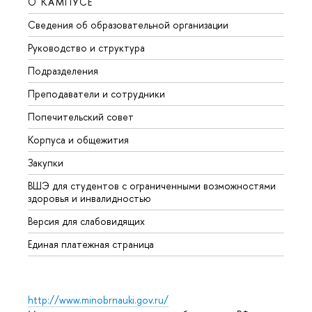
О КАМПУСЕ
ОБР
Сведения об образовательной организации
Мероп
Руководство и структура
Мероп
Подразделения
Довуз
Преподаватели и сотрудники
Олим
Попечительский совет
Прием
Корпуса и общежития
Прием
Закупки
Дипл
ВШЭ для студентов с ограниченными возможностями
Допол
здоровья и инвалидностью
Аспир
Версия для слабовидящих
Обрат
Единая платежная страница
http://www.minobrnauki.gov.ru/