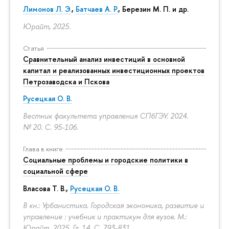
Лимонов Л. Э.
,
Батчаев А. Р.
, Березин М. П. и др.
Юрайт, 2025.
Статья
Сравнительный анализ инвестиций в основной
капитал и реализованных инвестиционных проектов
Петрозаводска и Пскова
Русецкая О. В.
Вестник факультета управления СПбГЭУ. 2024.
№ 20.
С. 95-106.
Глава в книге
Социальные проблемы и городские политики в
социальной сфере
Власова Т. В.,
Русецкая О. В.
В кн.: Урбанистика. Городская экономика, развитие и
управление : учебник и практикум для вузов. М.:
Юрайт, 2025. Гл. 14.
С. 793-831.