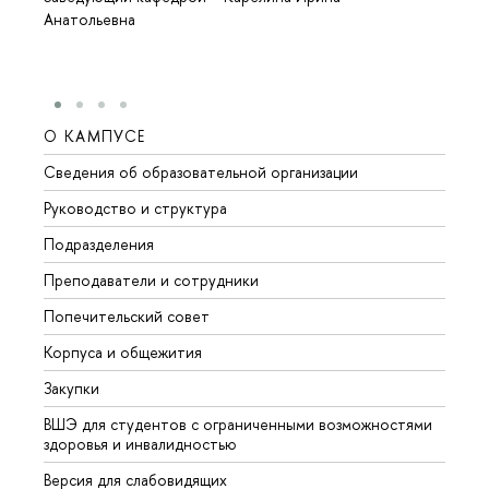
Анатольевна
О КАМПУСЕ
ОБР
Сведения об образовательной организации
Мероп
Руководство и структура
Мероп
Подразделения
Довуз
Преподаватели и сотрудники
Олим
Попечительский совет
Прием
Корпуса и общежития
Прием
Закупки
Дипл
ВШЭ для студентов с ограниченными возможностями
Допол
здоровья и инвалидностью
Аспир
Версия для слабовидящих