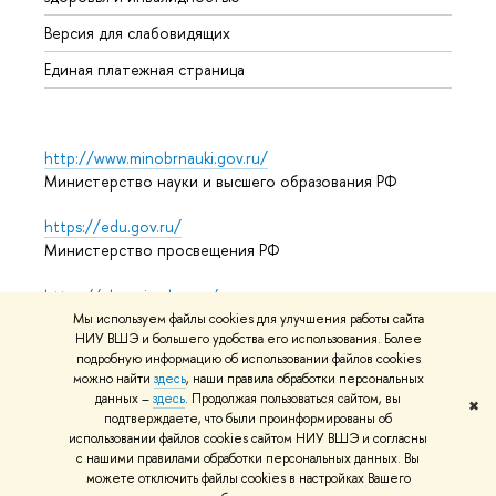
Аспир
Версия для слабовидящих
Обрат
Единая платежная страница
http://www.minobrnauki.gov.ru/
Министерство науки и высшего образования РФ
https://edu.gov.ru/
Министерство просвещения РФ
https://elearning.hse.ru/mooc
Массовые открытые онлайн-курсы
Мы используем файлы cookies для улучшения работы сайта
НИУ ВШЭ и большего удобства его использования. Более
подробную информацию об использовании файлов cookies
можно найти
здесь
, наши правила обработки персональных
© НИУ ВШЭ 1993–2026
Адреса и контакты
Условия
данных –
здесь
. Продолжая пользоваться сайтом, вы
✖
подтверждаете, что были проинформированы об
использования материалов
Политика конфиденциальности
использовании файлов cookies сайтом НИУ ВШЭ и согласны
Карта сайта
с нашими правилами обработки персональных данных. Вы
можете отключить файлы cookies в настройках Вашего
Редактору