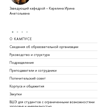
Заведующий кафедрой
–
Карелина Ирина
Анатольевна
О КАМПУСЕ
ОБР
Сведения об образовательной организации
Мероп
Руководство и структура
Мероп
Подразделения
Довуз
Преподаватели и сотрудники
Олим
Попечительский совет
Прием
Корпуса и общежития
Прием
Закупки
Дипл
ВШЭ для студентов с ограниченными возможностями
Допол
здоровья и инвалидностью