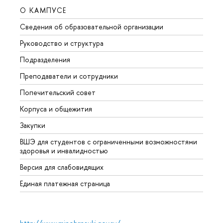
О КАМПУСЕ
ОБР
Сведения об образовательной организации
Мероп
Руководство и структура
Мероп
Подразделения
Довуз
Преподаватели и сотрудники
Олим
Попечительский совет
Прием
Корпуса и общежития
Прием
Закупки
Дипл
ВШЭ для студентов с ограниченными возможностями
Допол
здоровья и инвалидностью
Аспир
Версия для слабовидящих
Обрат
Единая платежная страница