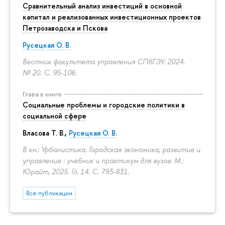
Сравнительный анализ инвестиций в основной
капитал и реализованных инвестиционных проектов
Петрозаводска и Пскова
Русецкая О. В.
Вестник факультета управления СПбГЭУ. 2024.
№ 20.
С. 95-106.
Глава в книге
Социальные проблемы и городские политики в
социальной сфере
Власова Т. В.,
Русецкая О. В.
В кн.: Урбанистика. Городская экономика, развитие и
управление : учебник и практикум для вузов. М.:
Юрайт, 2025. Гл. 14.
С. 793-831.
Все публикации