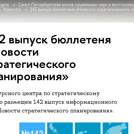
урге
Санкт-Петербургская школа социальных наук и востокове
Новости
142 выпуск бюллетеня «Новости стратегического 
2 выпуск бюллетеня
овости
ратегического
анирования»
урсного центра по стратегическому
ю размещен 142 выпуск информационного
овости стратегического планирования».