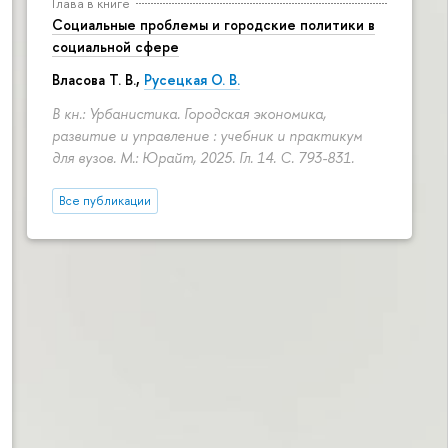
Глава в книге
Социальные проблемы и городские политики в
социальной сфере
Власова Т. В.,
Русецкая О. В.
В кн.: Урбанистика. Городская экономика,
развитие и управление : учебник и практикум
для вузов. М.: Юрайт, 2025. Гл. 14.
С. 793-831.
Все публикации