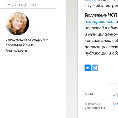
РУКОВОДСТВО
Научной электрон
Бюллетень НСП
планированию
пр
новостей в обла
и муниципальном
Заведующий кафедрой
–
консалтинга, со
Карелина Ирина
реализация стра
Анатольевна
публикации и об
Дата
1 
Ба
В статье
упомянуты