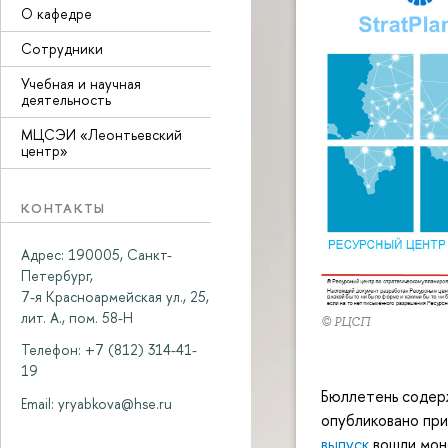
О кафедре
Сотрудники
Учебная и научная
деятельность
МЦСЭИ «Леонтьевский
центр»
КОНТАКТЫ
Адрес: 190005, Санкт-
Петербург,
7-я Красноармейская ул., 25,
лит. А., пом. 58-Н
© РЦСП
Телефон: +7 (812) 314-41-
19
Бюллетень содер
Email:
yryabkova@hse.ru
опубликовано пр
выпуск
вошли моно