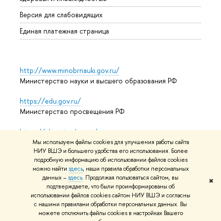
Аспир
Версия для слабовидящих
Обрат
Единая платежная страница
http://www.minobrnauki.gov.ru/
Министерство науки и высшего образования РФ
https://edu.gov.ru/
Министерство просвещения РФ
https://elearning.hse.ru/mooc
Массовые открытые онлайн-курсы
Мы используем файлы cookies для улучшения работы сайта
НИУ ВШЭ и большего удобства его использования. Более
подробную информацию об использовании файлов cookies
можно найти
здесь
, наши правила обработки персональных
© НИУ ВШЭ 1993–2026
Адреса и контакты
Условия
данных –
здесь
. Продолжая пользоваться сайтом, вы
✖
подтверждаете, что были проинформированы об
использования материалов
Политика конфиденциальности
использовании файлов cookies сайтом НИУ ВШЭ и согласны
Карта сайта
с нашими правилами обработки персональных данных. Вы
можете отключить файлы cookies в настройках Вашего
Редактору