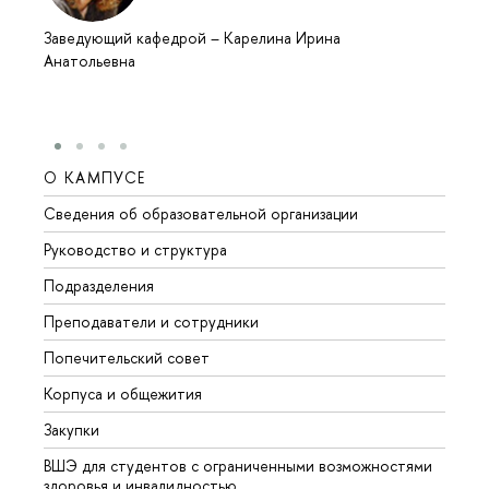
Заведующий кафедрой
–
Карелина Ирина
Анатольевна
О КАМПУСЕ
ОБР
Сведения об образовательной организации
Мероп
Руководство и структура
Мероп
Подразделения
Довуз
Преподаватели и сотрудники
Олим
Попечительский совет
Прием
Корпуса и общежития
Прием
Закупки
Дипл
ВШЭ для студентов с ограниченными возможностями
Допол
здоровья и инвалидностью